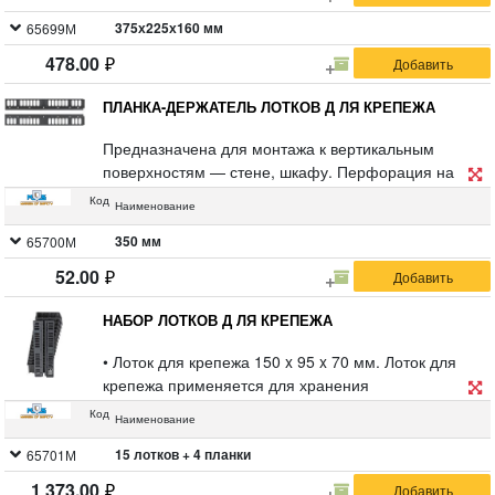
375х225х160 мм
65699М
478.00
ПЛАНКА-ДЕРЖАТЕЛЬ ЛОТКОВ Д ЛЯ КРЕПЕЖА
Предназначена для монтажа к вертикальным
поверхностям — стене, шкафу. Перфорация на
корпусе позволяет провести быструю установку.
Код
Наименование
Используется для навешивания лотков и
органайзеров с метизами и небольшими
350 мм
65700М
инструментами. Обеспечивает компактность
52.00
хранения и освобождает пространство в кладовке,
гараже или столешнице. Материал: пластик.
НАБОР ЛОТКОВ Д ЛЯ КРЕПЕЖА
• Лоток для крепежа 150 x 95 x 70 мм. Лоток для
крепежа применяется для хранения
мелкогабаритного инструмента, метизов или
Код
Наименование
расходных материалов. Стенки усилены ребрами
жесткости.
15 лотков + 4 планки
65701М
• Планка-держатель лотков для крепежа 350 мм.
1 373.00