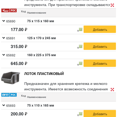
инструмента. При транспортировке складываются в
друг друга. При использовании устанавливаются
Код
Наименование
друг на друга при помощи специальных пазов,
организуя вертикальную систему хранения.
75 x 115 x 160 мм
65690
Материал: пластик.
177.00
125 x 170 x 245 мм
65691
315.00
160 x 225 x 375 мм
65692
645.00
ЛОТОК ПЛАСТИКОВЫЙ
Предназначен для хранения крепежа и мелкого
инструмента. Имеется возможность соединения
нескольких лотков одинакового размера в единый
Код
Наименование
горизонтальный блок. Материал: пластик.
75 х 110 х 165 мм
65693
200.00