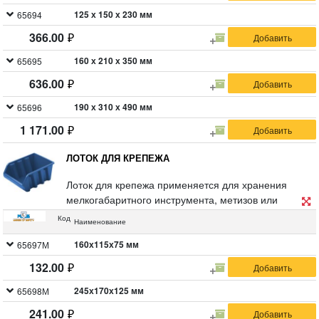
125 х 150 х 230 мм
65694
366.00
160 х 210 х 350 мм
65695
636.00
190 х 310 х 490 мм
65696
1 171.00
ЛОТОК ДЛЯ КРЕПЕЖА
Лоток для крепежа применяется для хранения
мелкогабаритного инструмента, метизов или
расходных материалов. Изделие предназначено
Код
Наименование
для оптимальной организации пространства и
поддержания порядка на рабочем месте. Стенки
160х115х75 мм
65697М
усилены ребрами жесткости. Имеет возможность
132.00
соединения несколько лотков одинаковых размеров.
Материал: полипропилен.
245х170х125 мм
65698М
241.00