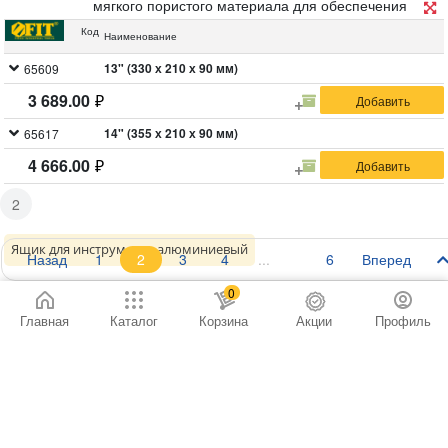
мягкого пористого материала для обеспечения
более бережного хранения инструмента.
Код
Наименование
13" (330 х 210 х 90 мм)
65609
3 689.00
14" (355 х 210 х 90 мм)
65617
4 666.00
2
Ящик для инструмента алюминиевый
Назад
1
2
3
4
6
Вперед
ЯЩИК ДЛЯ ИНСТРУМЕНТА АЛЮМИНИЕВЫЙ
0
Главная
Каталог
Корзина
Акции
Профиль
Внутренние перегородки – переставные. Отделка из
мягкого пористого материала для обеспечения
более бережного хранения инструмента.
Код
Наименование
13,5" (340 x 280 x 120 мм)
65610
5 208.00