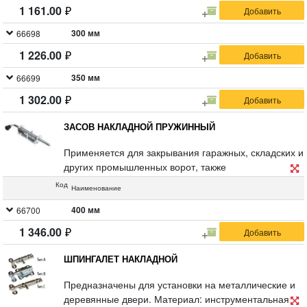
1 161.00
300 мм
66698
1 226.00
350 мм
66699
1 302.00
ЗАСОВ НАКЛАДНОЙ ПРУЖИННЫЙ
Применяется для закрывания гаражных, складских и
других промышленных ворот, также
устанавливается на створки и борта спецтехники и
Код
Наименование
грузовиков, для их запирания или фиксации.
Материал: оцинкованная сталь.
400 мм
66700
1 346.00
ШПИНГАЛЕТ НАКЛАДНОЙ
Предназначены для установки на металлические и
деревянные двери. Материал: инструментальная