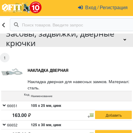
Вход
/
Регистрация
Засовы, задвижки, дверные
крючки
1
НАКЛАДКА ДВЕРНАЯ
Накладка дверная для навесных замков. Материал:
сталь.
Код
Наименование
105 х 25 мм, цинк
66651
163.00
125 х 30 мм, цинк
66652