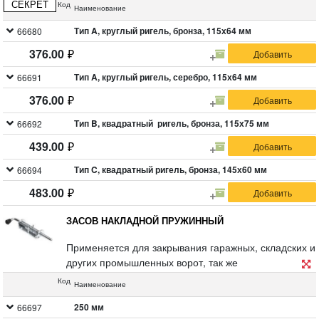
покрытие. Упаковка: блистер.
СЕКРЕТ
Код
Наименование
Тип A, круглый ригель, бронза, 115х64 мм
66680
376.00
Тип A, круглый ригель, серебро, 115х64 мм
66691
376.00
Тип B, квадратный ригель, бронза, 115х75 мм
66692
439.00
Тип C, квадратный ригель, бронза, 145х60 мм
66694
483.00
ЗАСОВ НАКЛАДНОЙ ПРУЖИННЫЙ
Применяется для закрывания гаражных, складских и
других промышленных ворот, так же
устанавливается на створки и борта спецтехники и
Код
Наименование
грузовиков, для их запирания или фиксации.
Материал: оцинкованная сталь.
250 мм
66697